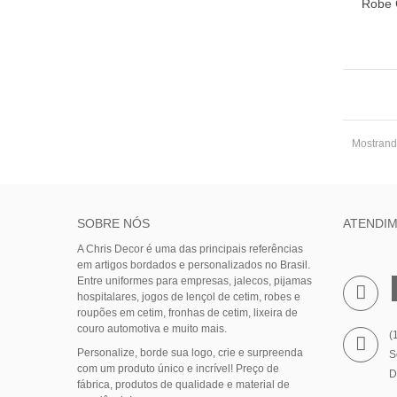
Robe 
Vis
Mostrando
SOBRE NÓS
ATENDI
A Chris Decor é uma das principais referências
em artigos bordados e personalizados no Brasil.
Entre uniformes para empresas, jalecos, pijamas
hospitalares, jogos de lençol de cetim, robes e
roupões em cetim, fronhas de cetim, lixeira de
couro automotiva e muito mais.
(
Personalize, borde sua logo, crie e surpreenda
S
com um produto único e incrível! Preço de
D
fábrica, produtos de qualidade e material de