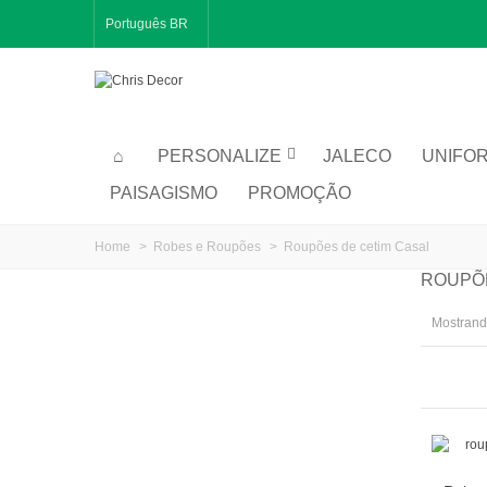
Português BR
PERSONALIZE
JALECO
UNIFO
PAISAGISMO
PROMOÇÃO
Home
>
Robes e Roupões
>
Roupões de cetim Casal
ROUPÕ
Mostrando