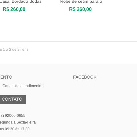
Casal Bordado Bodas
Robe de cetim para o
ualização rápida
Visualização rápida
de...
Casal...
R$ 260,00
R$ 260,00
 1 a 2 de 2 itens
MENTO
FACEBOOK
Canais de atendimento:
CONTATO
13) 92000-0655
egunda a Sexta-Feira
as 09:30 às 17:30