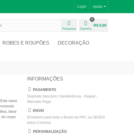
Login
Ajuda
0
R$ 0,00
Pesquisar
Carrinho
ROBES E ROUPÕES
DECORAÇÃO
INFORMAÇÕES
PAGAMENTO
Depósito bancário / transferência - Paypal -
 Esta caixa
Mercado Pago
uncionais
ENVIO
iva, ideal
r do corpo
Enviamos para todo o Brasil via PAC ou SEDEX
pelos Correios
PERSONALIZAÇÃO