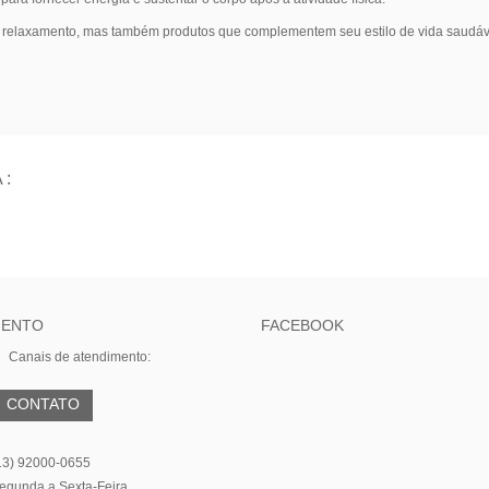
relaxamento, mas também produtos que complementem seu estilo de vida saudável 
 :
MENTO
FACEBOOK
Canais de atendimento:
CONTATO
13) 92000-0655
egunda a Sexta-Feira