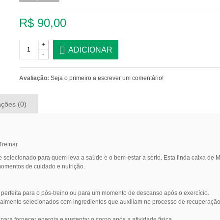
R$ 90,00
+
ADICIONAR
-
Avaliação:
Seja o primeiro a escrever um comentário!
ações (0)
reinar
elecionado para quem leva a saúde e o bem-estar a sério. Esta linda caixa de
 momentos de cuidado e nutrição.
 perfeita para o pós-treino ou para um momento de descanso após o exercício.
ialmente selecionados com ingredientes que auxiliam no processo de recuperação 
 para fornecer energia e sustentar o corpo após a atividade física.