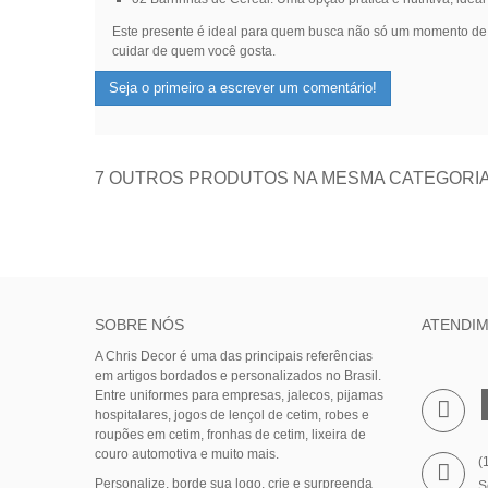
Este presente é ideal para quem busca não só um momento de 
cuidar de quem você gosta.
Seja o primeiro a escrever um comentário!
7 OUTROS PRODUTOS NA MESMA CATEGORIA
SOBRE NÓS
ATENDI
A Chris Decor é uma das principais referências
em artigos bordados e personalizados no Brasil.
Entre uniformes para empresas, jalecos, pijamas
hospitalares, jogos de lençol de cetim, robes e
roupões em cetim, fronhas de cetim, lixeira de
couro automotiva e muito mais.
(
Personalize, borde sua logo, crie e surpreenda
S