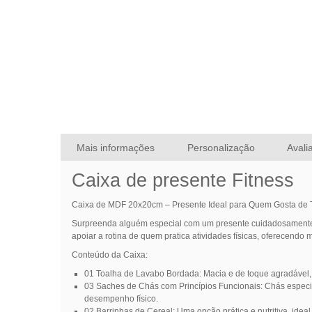
Mais informações
Personalização
Avali
Caixa de presente Fitness
Caixa de MDF 20x20cm – Presente Ideal para Quem Gosta de T
Surpreenda alguém especial com um presente cuidadosamente s
apoiar a rotina de quem pratica atividades físicas, oferecendo
Conteúdo da Caixa:
01 Toalha de Lavabo Bordada
: Macia e de toque agradável,
03 Saches de Chás com Princípios Funcionais
: Chás espec
desempenho físico.
02 Barrinhas de Cereal
: Uma opção prática e nutritiva, ideal