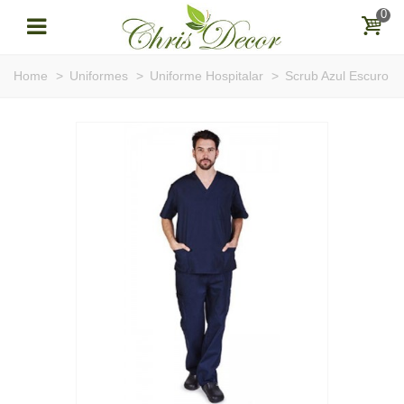
0
Home
>
Uniformes
>
Uniforme Hospitalar
>
Scrub Azul Escuro